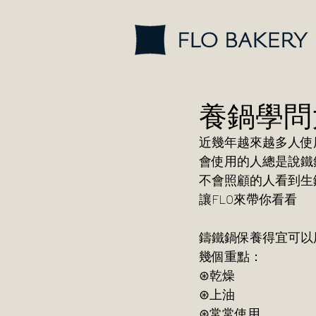
養鍋學問
近幾年越來越多人使
會使用的人總是說鐵
不會照顧的人看到生
讓FLO來帶你看看
鑄鐵鍋保養得宜可
幾個重點：
⊛乾燥
⊛上油
⊛常常使用