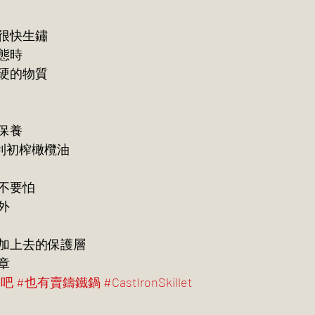
很快生鏽
態時
硬的物質
保養
利初榨橄欖油
不要怕
外
加上去的保護層
章
受吧
#也有賣鑄鐵鍋
#CastIronSkillet