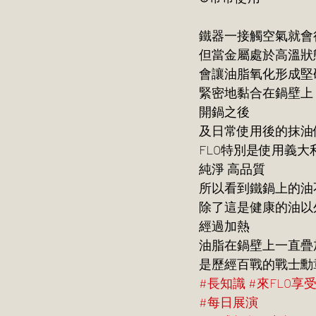
鐵器一接觸空氣就會
但當金屬處於高溫狀
會讓油脂氧化形成堅
緊密地黏合在鍋壁上
開鍋之後
及日常使用後的抹油
FLO特別是使用義大
純淨 高品質
所以看到鐵鍋上的油
除了這是健康的油以
經過加熱
油脂在鍋壁上一直疊
是歷經百戰的戰士勳
#長知識
#來FLO享
#每日展演