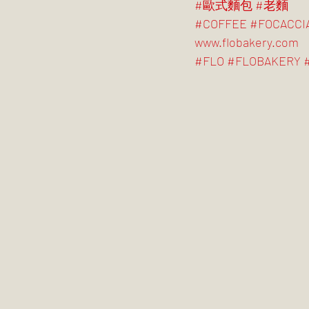
#歐式麵包
#老麵
#COFFEE
#FOCACCI
www.flobakery.com
#FLO
#FLOBAKERY